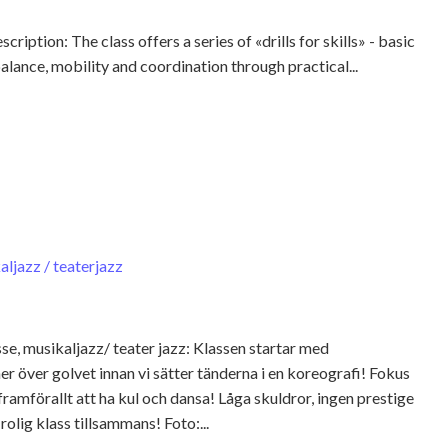
iption: The class offers a series of «drills for skills» - basic
lance, mobility and coordination through practical...
ljazz / teaterjazz
e, musikaljazz/ teater jazz: Klassen startar med
 över golvet innan vi sätter tänderna i en koreografi! Fokus
framförallt att ha kul och dansa! Låga skuldror, ingen prestige
olig klass tillsammans! Foto:...