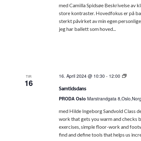
med Camilla Spidsøe Beskrivelse av kl
store kontraster. Hovedfokus er på ba
sterkt påvirket av min egen personlige s
jeg har ballett som hoved...
Samti
16. April 2024 @ 10:30
-
12:00
TIR
16
Samtidsdans
PRODA Oslo
Marstrandgata 8,Oslo,Nor
med Hilde Ingeborg Sandvold Class descr
work that gets you warm and checks ba
exercises, simple floor-work and footw
find and define tools that helps us incre