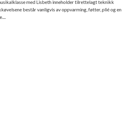
sikalklasse med Lisbeth inneholder tilrettelagt teknikk
køvelsene består vanligvis av oppvarming, føtter, plié og en
...