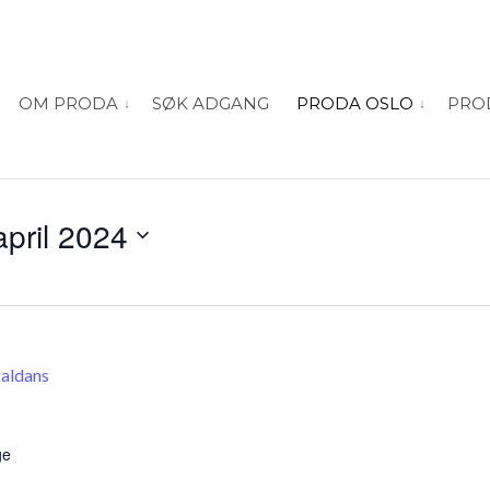
OM PRODA
SØK ADGANG
PRODA OSLO
PRO
vis submeny for “Om PRODA”
vis submeny
april 2024
aldans
ge