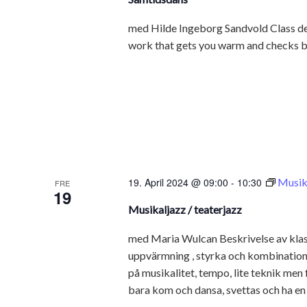
med Hilde Ingeborg Sandvold Class descr
work that gets you warm and checks ba
19. April 2024 @ 09:00
-
10:30
Musika
FRE
19
Musikaljazz / teaterjazz
med Maria Wulcan Beskrivelse av klass
uppvärmning , styrka och kombinationer
på musikalitet, tempo, lite teknik men 
bara kom och dansa, svettas och ha en r