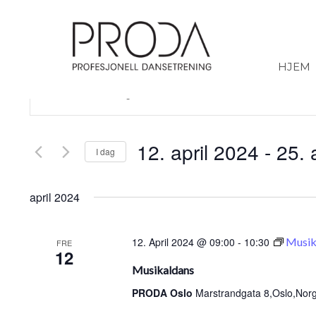
Gå
til
sidens
hovedinnhold
HJEM
Arrangementer
Skriv
inn
Search
søkeord.
Søk
and
etter
Arrangementer.
Views
12. april 2024
 - 
25. 
I dag
Navigation
Velg
dato.
april 2024
12. April 2024 @ 09:00
-
10:30
Musik
FRE
12
Musikaldans
PRODA Oslo
Marstrandgata 8,Oslo,Nor