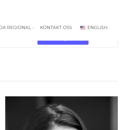
DA REGIONAL
KONTAKT OSS
ENGLISH
 for “PRODA Oslo”
vis submeny for “PRODA Regional”
Arrangement
Views
Finn Arrangementer
Liste
Navigation