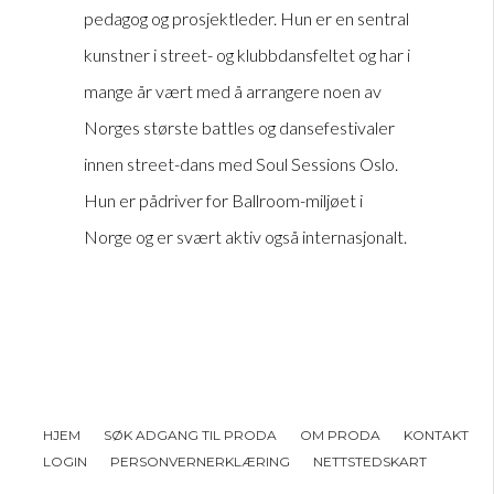
pedagog og prosjektleder. Hun er en sentral
kunstner i street- og klubbdansfeltet og har i
mange år vært med å arrangere noen av
Norges største battles og dansefestivaler
innen street-dans med Soul Sessions Oslo.
Hun er pådriver for Ballroom-miljøet i
Norge og er svært aktiv også internasjonalt.
HJEM
SØK ADGANG TIL PRODA
OM PRODA
KONTAKT
LOGIN
PERSONVERNERKLÆRING
NETTSTEDSKART