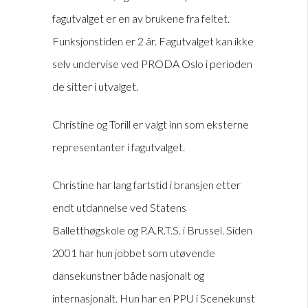
fagutvalget er en av brukene fra feltet.
Funksjonstiden er 2 år. Fagutvalget kan ikke
selv undervise ved PRODA Oslo i perioden
de sitter i utvalget.
Christine og Torill er valgt inn som eksterne
representanter i fagutvalget.
Christine har lang fartstid i bransjen etter
endt utdannelse ved Statens
Balletthøgskole og P.A.R.T.S. i Brussel. Siden
2001 har hun jobbet som utøvende
dansekunstner både nasjonalt og
internasjonalt. Hun har en PPU i Scenekunst