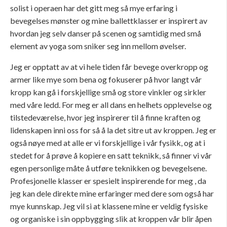
solist i operaen har det gitt meg så mye erfaring i
bevegelses mønster og mine ballettklasser er inspirert av
hvordan jeg selv danser på scenen og samtidig med små
element av yoga som sniker seg inn mellom øvelser.
Jeg er opptatt av at vi hele tiden får bevege overkropp og
armer like mye som bena og fokuserer på hvor langt vår
kropp kan gå i forskjellige små og store vinkler og sirkler
med våre ledd. For meg er all dans en helhets opplevelse og
tilstedeværelse, hvor jeg inspirerer til å finne kraften og
lidenskapen inni oss for så å la det sitre ut av kroppen. Jeg er
også nøye med at alle er vi forskjellige i vår fysikk, og at i
stedet for å prøve å kopiere en satt teknikk, så finner vi vår
egen personlige måte å utføre teknikken og bevegelsene.
Profesjonelle klasser er spesielt inspirerende for meg , da
jeg kan dele direkte mine erfaringer med dere som også har
mye kunnskap. Jeg vil si at klassene mine er veldig fysiske
og organiske i sin oppbygging slik at kroppen vår blir åpen