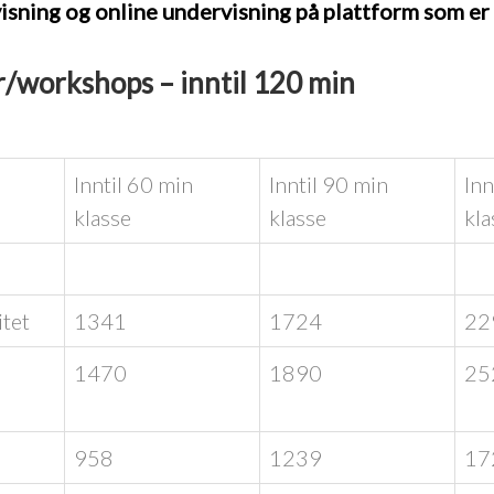
isning og online undervisning på plattform som er 
r/workshops – inntil 120 min
Inntil 60 min
Inntil 90 min
Inn
klasse
klasse
kla
itet
1341
1724
22
1470
1890
25
958
1239
17