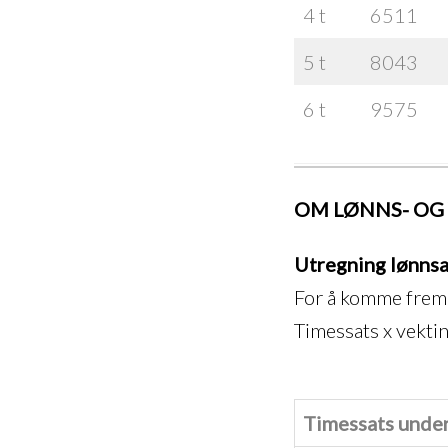
4 t
6511
5 t
8043
6 t
9575
OM LØNNS- OG
Utregning lønnsat
For å komme frem 
Timessats x vektin
Timessats under