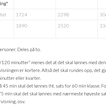
ing*
itet
1724
2298
30
1890
2520
33
ersoner. Deles på to.
/120 minutter” menes det at det skal lønnes med de
isningen er kortere. Altså det skal rundes opp, det gj
nutter eller kvarter.
å 45 min skal det lønnes iht. sats for 60 min klasse. F
 75 min skal det skal lønnes med nærmeste høyeste sat
visning, osv.