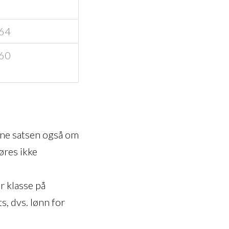
64
60
nne satsen også om
øres ikke
or klasse på
s, dvs. lønn for