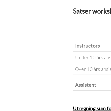
Satser works
Instructors
Under 10 års ans
Over 10 års ansi
Assistent
Utregning sum fo