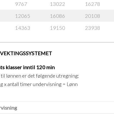
9767
13022
16278
12065
16086
20108
14363
19150
23938
 VEKTINGSSYSTEMET
s klasser inntil 120 min
til lønnen er det følgende utregning:
g x antall timer undervisning = Lønn
visning