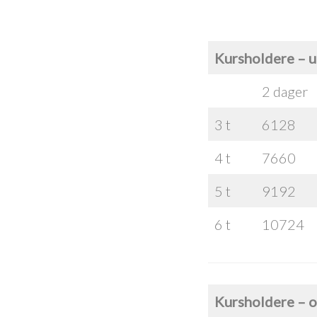
Kursholdere – u
2 dager
3 t
6128
4 t
7660
5 t
9192
6 t
10724
Kursholdere – o