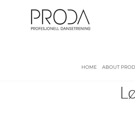
Gå
til
sidens
hovedinnhold
HOME
ABOUT PRO
Lø