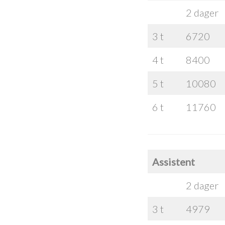
2 dager
3 t
6720
4 t
8400
5 t
10080
6 t
11760
Assistent
2 dager
3 t
4979