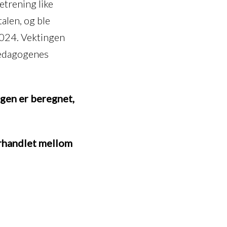
etrening like
talen, og ble
2024. Vektingen
 pedagogenes
ngen er beregnet,
orhandlet mellom