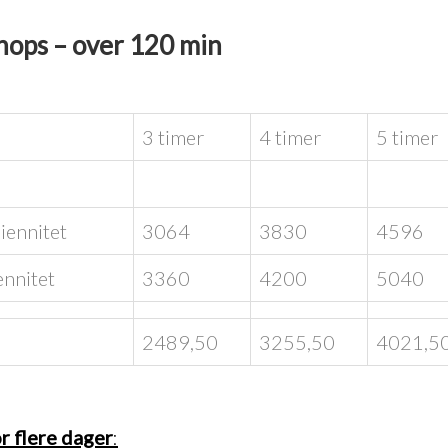
hops – over 120 min
3 timer
4 timer
5 timer
iennitet
3064
3830
4596
ennitet
3360
4200
5040
2489,50
3255,50
4021,5
r flere dager
: