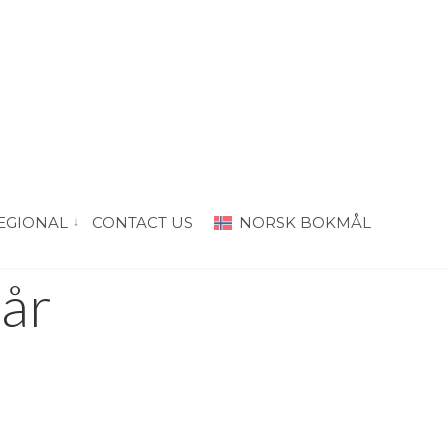
EGIONAL
CONTACT US
NORSK BOKMÅL
“PRODA Oslo”
vis submeny for “PRODA Regional”
kår