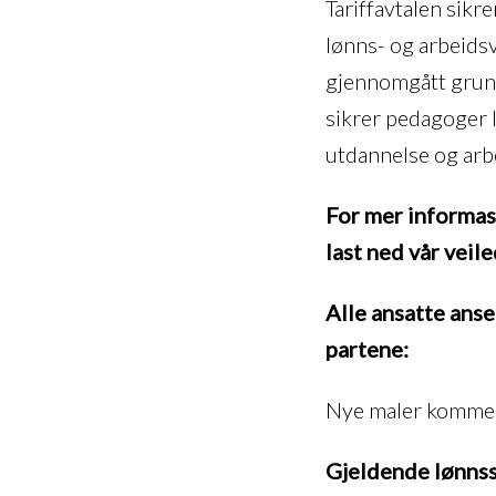
Tariffavtalen sikr
lønns- og arbeidsvi
gjennomgått grund
sikrer pedagoger l
utdannelse og arb
For mer informasj
last ned vår veil
Alle ansatte ans
partene:
Nye maler komme
Gjeldende lønnssa