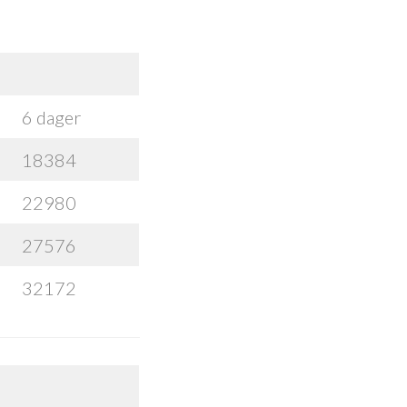
6 dager
18384
22980
27576
32172