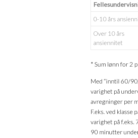
Fellesundervisn
0-10 års ansienn
Over 10 års
ansiennitet
* Sum lønn for 2 p
Med “inntil 60/90
varighet på underv
avregninger per mi
F.eks. ved klasse p
varighet på f.eks.
90 minutter under