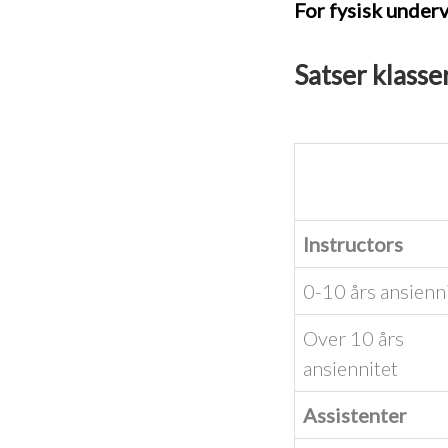
For fysisk underv
Satser klasse
Instructors
0-10 års ansienn
Over 10 års
ansiennitet
Assistenter