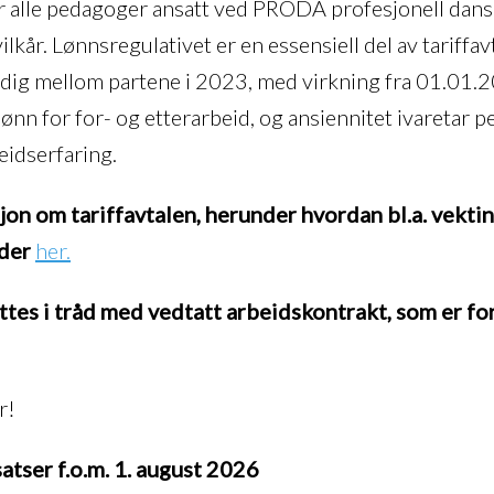
er alle pedagoger ansatt ved PRODA profesjonell dans
lkår. Lønnsregulativet er en essensiell del av tariffav
ig mellom partene i 2023, med virkning fra 01.01.
ønn for for- og etterarbeid, og ansiennitet ivaretar
eidserfaring.
on om tariffavtalen, herunder hvordan bl.a. vekti
eder
her.
ettes i tråd med vedtatt arbeidskontrakt, som er f
r!
tser f.o.m. 1. august 2026