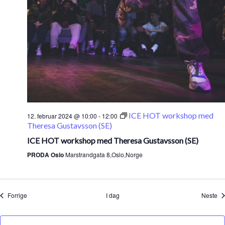
ICE HOT workshop med
12. februar 2024 @ 10:00
-
12:00
Theresa Gustavsson (SE)
ICE HOT workshop med Theresa Gustavsson (SE)
PRODA Oslo
Marstrandgata 8,Oslo,Norge
Arrangementer
Ar
Forrige
I dag
Neste