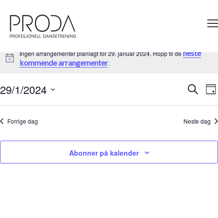
Gå
til
sidens
hovedinnhold
neste
Ingen arrangementer planlagt for 29. januar 2024. Hopp til de
Merknad
kommende arrangementer
.
29/1/2024
A
Søk
Arrangem
Da
V
Velg
Search
Na
dato.
and
Forrige dag
Neste dag
Views
Navigati
Abonner på kalender