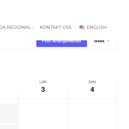
DA REGIONAL
KONTAKT OSS
ENGLISH
 for “PRODA Oslo”
vis submeny for “PRODA Regional”
Arrangement
Views
Finn Arrangementer
Week
Navigation
LØR
SØN
3
4