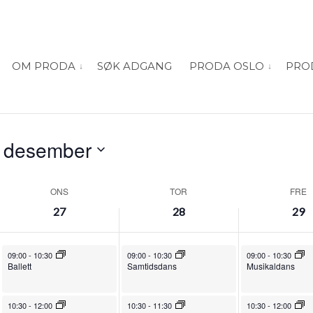
OM PRODA
SØK ADGANG
PRODA OSLO
PRO
vis submeny for “Om PRODA”
vis submeny
. desember
ONS
TOR
FRE
27
28
29
November 27, 2024
November 28, 2024
November 29, 2024
09:00
-
10:30
09:00
-
10:30
09:00
-
10:30
Ballett
Samtidsdans
Musikaldans
November 27, 2024
November 28, 2024
November 29, 2024
10:30
-
12:00
10:30
-
11:30
10:30
-
12:00