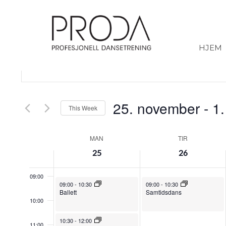
Gå
02:00
til
sidens
03:00
hovedinnhold
HJEM
04:00
Arrangementer
Skriv
inn
Search
søkeord.
05:00
Søk
and
etter
Arrangementer.
Views
25. november
 - 
1
06:00
This Week
Navigation
Select
07:00
date.
MAN
TIR
Week
08:00
25
26
of
Arrangementer
09:00
November 25, 2024
November 26, 2024
09:00
-
10:30
09:00
-
10:30
Ballett
Samtidsdans
10:00
November 25, 2024
10:30
-
12:00
11:00