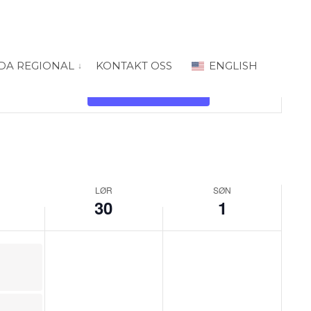
DA REGIONAL
KONTAKT OSS
ENGLISH
 for “PRODA Oslo”
vis submeny for “PRODA Regional”
Arrangement
Views
Finn Arrangementer
Week
Navigation
LØR
SØN
30
1