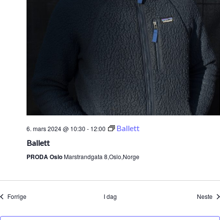
Ballett
6. mars 2024 @ 10:30
-
12:00
Ballett
PRODA Oslo
Marstrandgata 8,Oslo,Norge
Arrangementer
Ar
Forrige
I dag
Neste