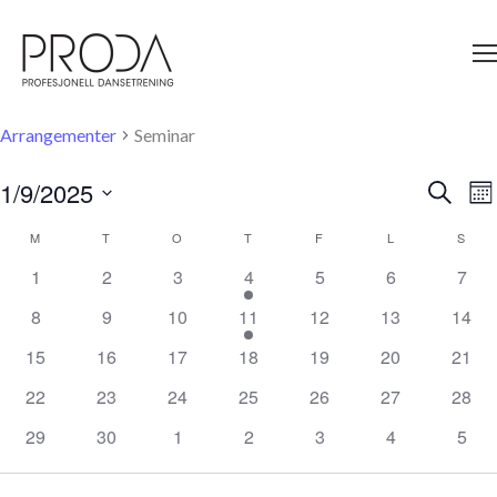
Gå
til
sidens
hovedinnhold
Seminar
Arrangementer
Seminar
1/9/2025
A
Søk
Arrangem
Må
V
Velg
Search
Na
dato.
M
MANDAG
T
TIRSDAG
O
ONSDAG
T
TORSDAG
F
FREDAG
L
LØRDAG
S
SØN
Kalender
and
0
0
0
1
0
0
0
1
2
3
4
5
6
7
for
Views
arrangementer
arrangementer
arrangementer
arrangement
arrangementer
arrangemente
arra
Arrangementer
0
0
0
1
0
0
0
8
9
10
11
12
13
14
Navigati
arrangementer
arrangementer
arrangementer
arrangement
arrangementer
arrangementer
arran
0
0
0
0
0
0
0
15
16
17
18
19
20
21
arrangementer
arrangementer
arrangementer
arrangementer
arrangementer
arrangementer
arran
0
0
0
0
0
0
0
22
23
24
25
26
27
28
arrangementer
arrangementer
arrangementer
arrangementer
arrangementer
arrangementer
arran
0
0
0
0
0
0
0
29
30
1
2
3
4
5
arrangementer
arrangementer
arrangementer
arrangementer
arrangementer
arrangemente
arra