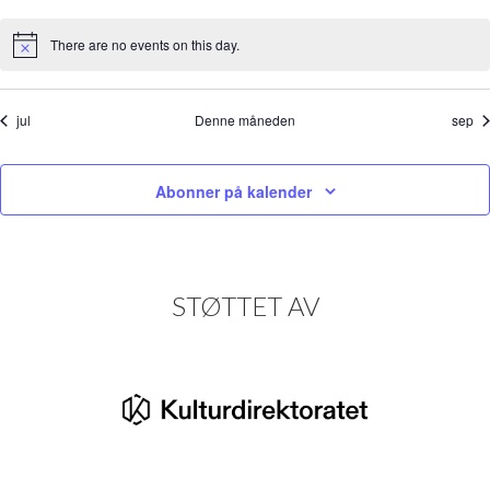
arrangementer
arrangementer
arrangementer
arrangementer
arrangementer
arrangemente
arra
There are no events on this day.
Merknad
jul
Denne måneden
sep
Abonner på kalender
STØTTET AV