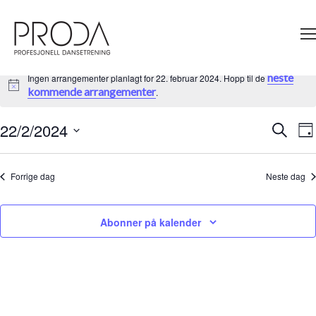
Gå
til
sidens
hovedinnhold
neste
Ingen arrangementer planlagt for 22. februar 2024. Hopp til de
Merknad
kommende arrangementer
.
22/2/2024
A
Søk
Arrangem
Da
V
Velg
Search
Na
dato.
and
Forrige dag
Neste dag
Views
Navigati
Abonner på kalender