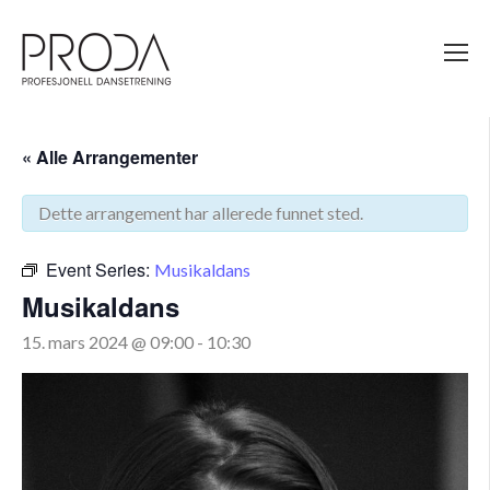
Gå
til
sidens
hovedinnhold
« Alle Arrangementer
Dette arrangement har allerede funnet sted.
Event Series:
Musikaldans
Musikaldans
15. mars 2024 @ 09:00
-
10:30