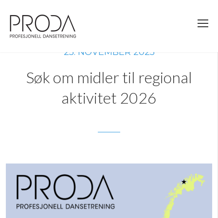
Gå
til
sidens
hovedinnhold
25. NOVEMBER 2025
Søk om midler til regional
aktivitet 2026