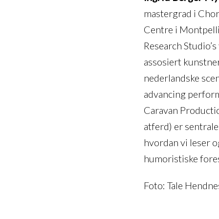
mastergrad i Chor
Centre i Montpelli
Research Studio’s 
assosiert kunstne
nederlandske scen
advancing perform
Caravan Productio
atferd) er sentral
hvordan vi leser o
humoristiske fores
Foto: Tale Hendne