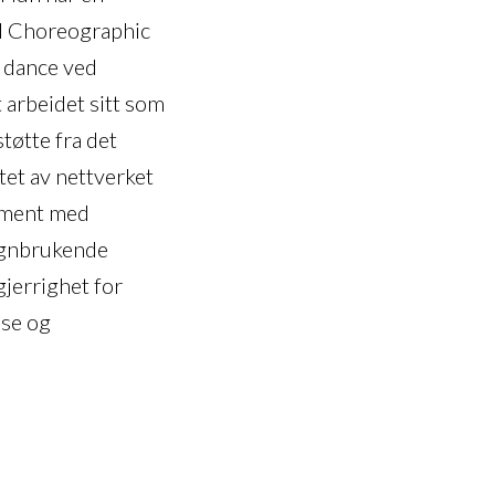
ed Choreographic
n dance
ved
t arbeidet sitt som
tøtte fra det
et av nettverket
nement med
tegnbrukende
gjerrighet for
øse og