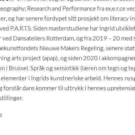
eography; Research and Performance fra ex.e.r.ce v
er, og har senere fordypet sitt prosjekt om
literacy i
ved P.A.R.T.S. Siden masterstudiene har Ingrid utvikle
r ved Dansateliers Rotterdam, og fra 2019 – 20 med s
ekunstfondets Nieuwe Makers Regeling, senere støtt
ing arts project (apap), og siden 2020 i akkompag
n i Brussel. Språk og semiotikk (læren om tegn og 
e elementer i Ingrids kunstneriske arbeid. Hennes nys
g forstår dans kommer til uttrykk i hennes upretensi
tillinger.
s