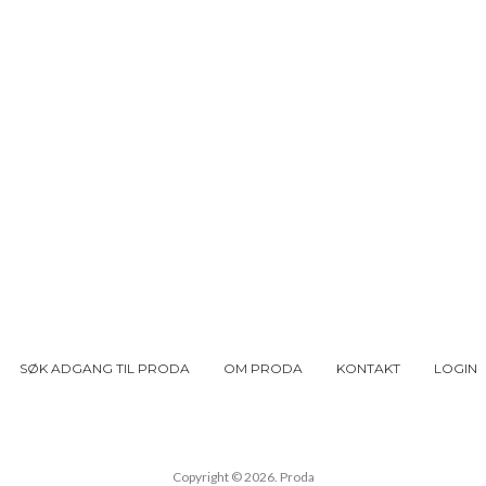
SØK ADGANG TIL PRODA
OM PRODA
KONTAKT
LOGIN
Copyright © 2026. Proda