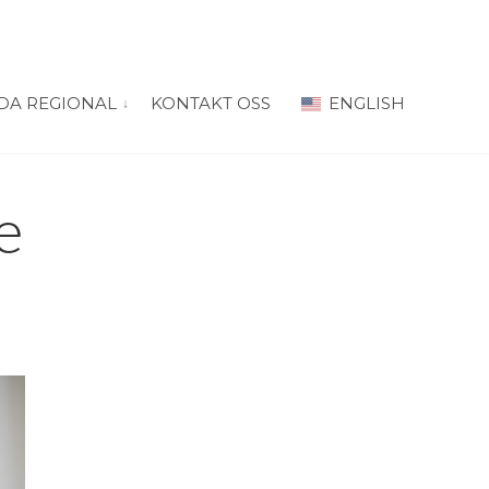
DA REGIONAL
KONTAKT OSS
ENGLISH
 for “PRODA Oslo”
vis submeny for “PRODA Regional”
e