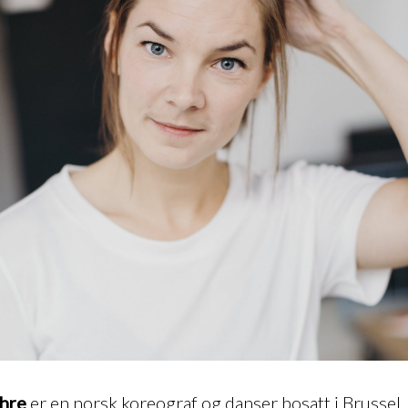
yhre
er en norsk koreograf og danser bosatt i Brussel.