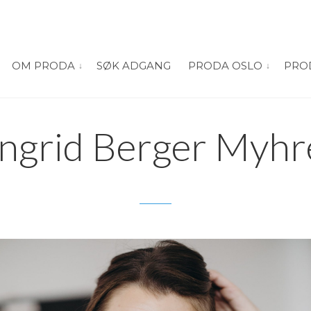
OM PRODA
SØK ADGANG
PRODA OSLO
PRO
vis submeny for “Om PRODA”
vis submeny
Ingrid Berger Myhr