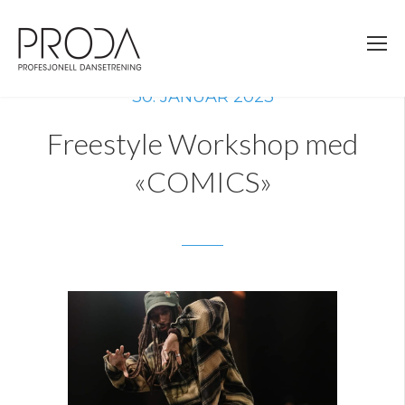
Gå
til
sidens
hovedinnhold
30. JANUAR 2023
Freestyle Workshop med
«COMICS»