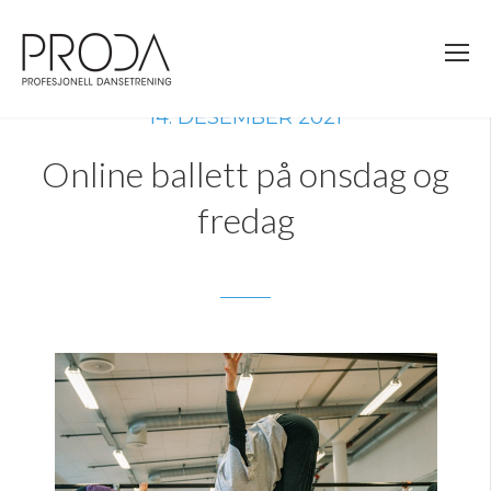
Gå
til
sidens
hovedinnhold
14. DESEMBER 2021
Online ballett på onsdag og
fredag