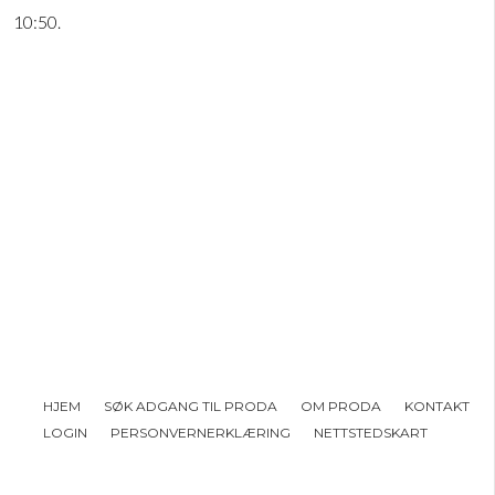
10:50.
HJEM
SØK ADGANG TIL PRODA
OM PRODA
KONTAKT
LOGIN
PERSONVERNERKLÆRING
NETTSTEDSKART