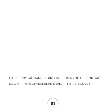
HJEM
SØK ADGANG TIL PRODA
OM PRODA
KONTAKT
LOGIN
PERSONVERNERKLÆRING
NETTSTEDSKART