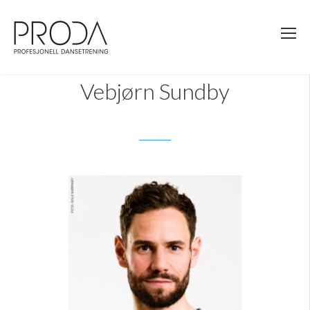
Gå
til
sidens
hovedinnhold
Vebjørn Sundby