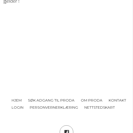
gjelder !
HJEM
SØK ADGANG TIL PRODA
OM PRODA
KONTAKT
LOGIN
PERSONVERNERKLÆRING
NETTSTEDSKART