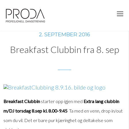
Gå
til
sidens
hovedinnhold
2. SEPTEMBER 2016
Breakfast Clubbin fra 8. sep
Breakfast Clubbin
starter opp igjen med
Extra lang clubbin
m/DJ torsdag 8.sep
kl. 8.00-9.45
Ta med en venn, drop in/out
som du vil. Det er bare pur kjæringhet og deltakelse som