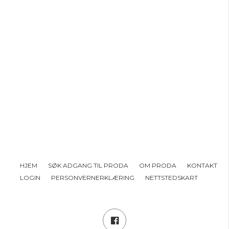
HJEM
SØK ADGANG TIL PRODA
OM PRODA
KONTAKT
LOGIN
PERSONVERNERKLÆRING
NETTSTEDSKART