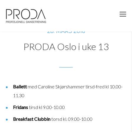
Gå
til
sidens
hovedinnhold
28. MARS 2016
PRODA Oslo i uke 13
Ballett
med Caroline Skjørshammer tirsd-fred kl 10.00-
11.30
Fridans
tirsd kl 9.00-10.00
Breakfast Clubbin
torsd kl. 09.00-10.00