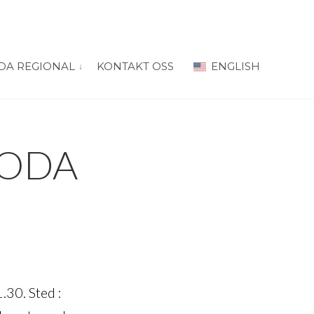
DA REGIONAL
KONTAKT OSS
ENGLISH
 for “PRODA Oslo”
vis submeny for “PRODA Regional”
PRODA
.30. Sted :