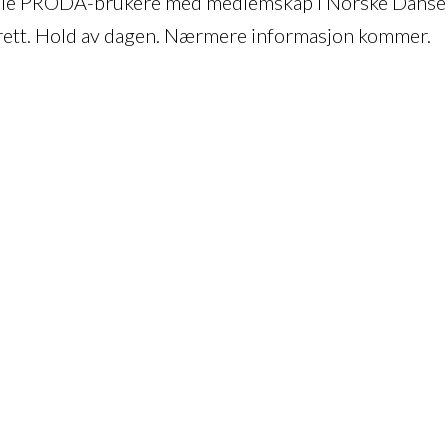
lle PRODA-brukere med medlemskap i Norske Danse
ett. Hold av dagen. Nærmere informasjon kommer.