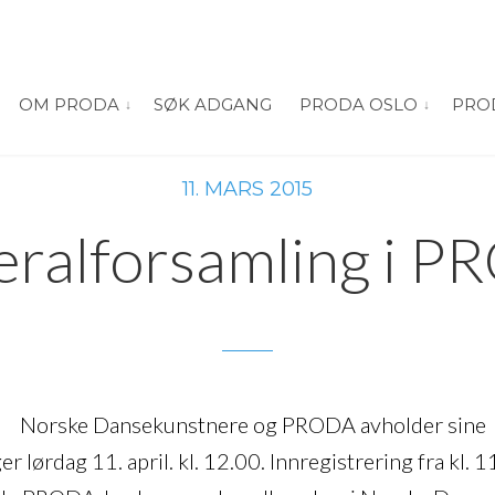
OM PRODA
SØK ADGANG
PRODA OSLO
PRO
vis submeny for “Om PRODA”
vis submeny
11. MARS 2015
ralforsamling i 
Norske Dansekunstnere og PRODA avholder sine
 lørdag 11. april. kl. 12.00. Innregistrering fra kl. 11