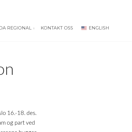
DA REGIONAL
KONTAKT OSS
ENGLISH
 for “PRODA Oslo”
vis submeny for “PRODA Regional”
on
o 16.-18. des.
am og part ved
lassene bygges