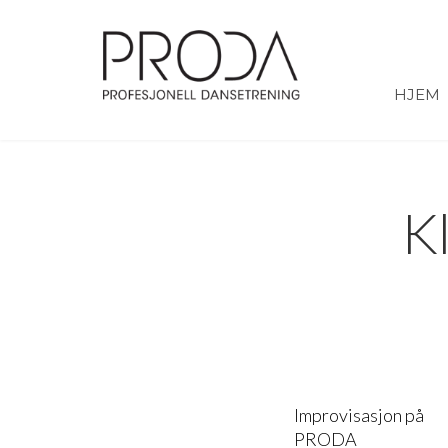
Gå
til
sidens
hovedinnhold
HJEM
K
Improvisasjon på
PRODA