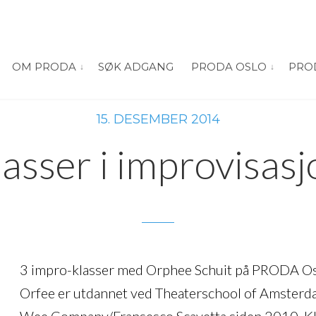
OM PRODA
SØK ADGANG
PRODA OSLO
PRO
vis submeny for “Om PRODA”
vis submeny
15. DESEMBER 2014
lasser i improvisasj
3 impro-klasser med Orphee Schuit på PRODA Osl
Orfee er utdannet ved Theaterschool of Amsterd
Wee Company/Fransesco Scavetta siden 2010. K