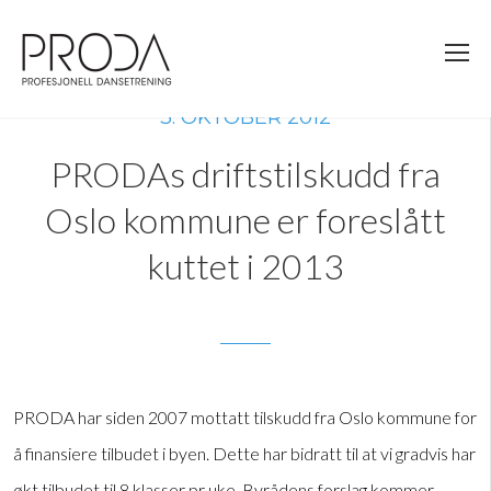
Gå
til
sidens
hovedinnhold
3. OKTOBER 2012
PRODAs driftstilskudd fra
Oslo kommune er foreslått
kuttet i 2013
PRODA har siden 2007 mottatt tilskudd fra Oslo kommune for
å finansiere tilbudet i byen. Dette har bidratt til at vi gradvis har
økt tilbudet til 8 klasser pr uke. Byrådens forslag kommer