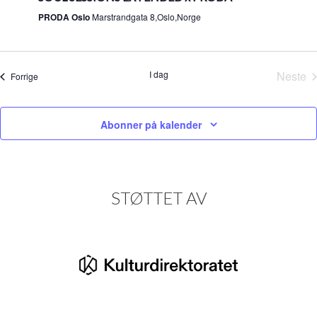
PRODA Oslo
Marstrandgata 8,Oslo,Norge
I dag
Neste
Arrangementer
Forrige
Arra
Abonner på kalender
STØTTET AV