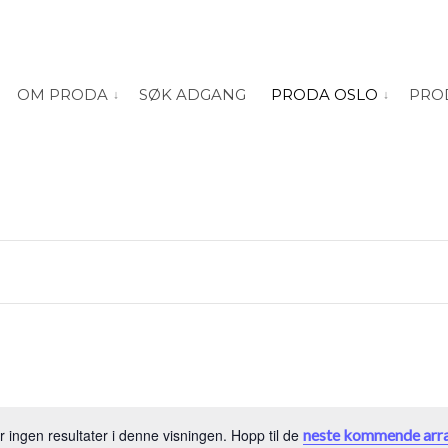
OM PRODA
SØK ADGANG
PRODA OSLO
PRO
vis submeny for “Om PRODA”
vis submeny
er ingen resultater i denne visningen. Hopp til de
neste kommende arr
Merknad