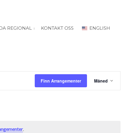
DA REGIONAL
KONTAKT OSS
ENGLISH
 for “PRODA Oslo”
vis submeny for “PRODA Regional”
Arrangement
Views
Finn Arrangementer
Måned
Navigation
angementer
.