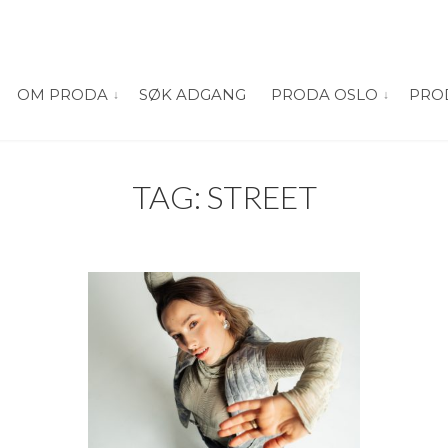
OM PRODA
SØK ADGANG
PRODA OSLO
PRO
vis submeny for “Om PRODA”
vis submeny
TAG: STREET