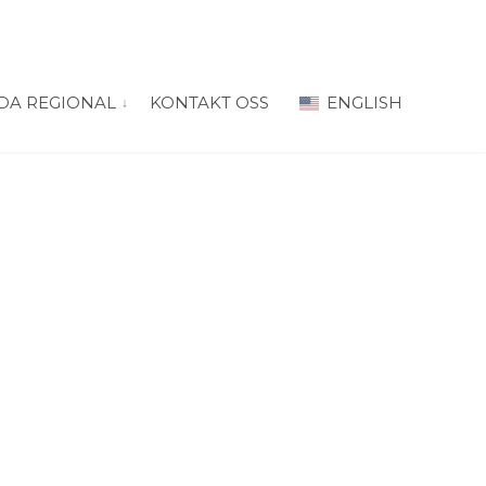
DA REGIONAL
KONTAKT OSS
ENGLISH
 for “PRODA Oslo”
vis submeny for “PRODA Regional”