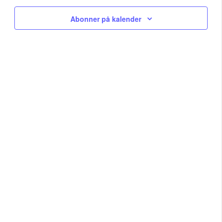
Na
and
Abonner på kalender
View
Navig