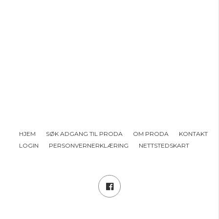
HJEM
SØK ADGANG TIL PRODA
OM PRODA
KONTAKT
LOGIN
PERSONVERNERKLÆRING
NETTSTEDSKART