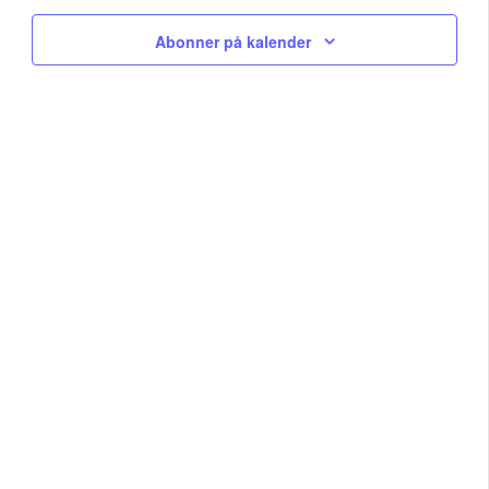
Na
and
Abonner på kalender
View
Navig