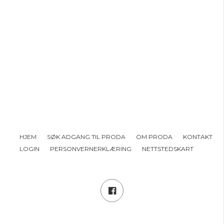
HJEM
SØK ADGANG TIL PRODA
OM PRODA
KONTAKT
LOGIN
PERSONVERNERKLÆRING
NETTSTEDSKART