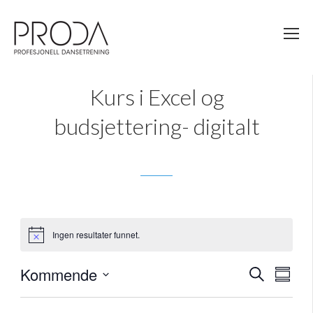
Gå
til
sidens
hovedinnhold
14. DESEMBER 2023
Kurs i Excel og
budsjettering- digitalt
Ingen resultater funnet.
Merknad
Kommende
Arra
Ar
Søk
Summa
Select
Vi