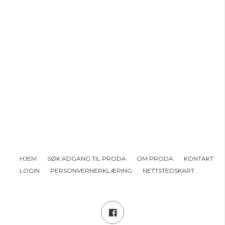
HJEM
SØK ADGANG TIL PRODA
OM PRODA
KONTAKT
LOGIN
PERSONVERNERKLÆRING
NETTSTEDSKART