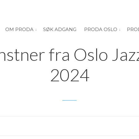
OM PRODA
SØK ADGANG
PRODA OSLO
PRO
vis submeny for “Om PRODA”
vis submeny
14. DESEMBER 2023
stner fra Oslo Jaz
2024