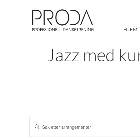
Gå
til
sidens
hovedinnhold
HJEM
Jazz med kun
Arrangementer
Skriv
inn