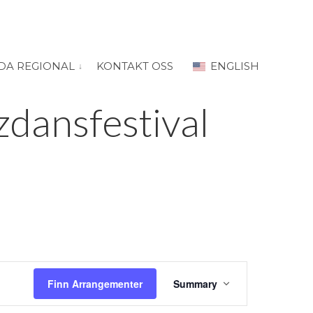
DA REGIONAL
KONTAKT OSS
ENGLISH
 for “PRODA Oslo”
vis submeny for “PRODA Regional”
zdansfestival
Arrange
Finn Arrangementer
Summary
Views