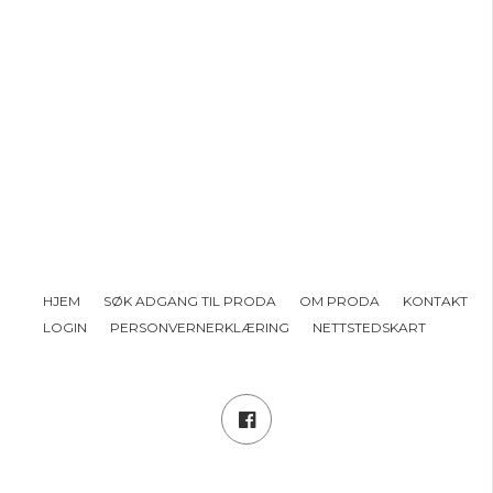
HJEM
SØK ADGANG TIL PRODA
OM PRODA
KONTAKT
LOGIN
PERSONVERNERKLÆRING
NETTSTEDSKART