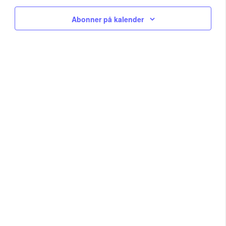
Na
and
Abonner på kalender
View
Navig