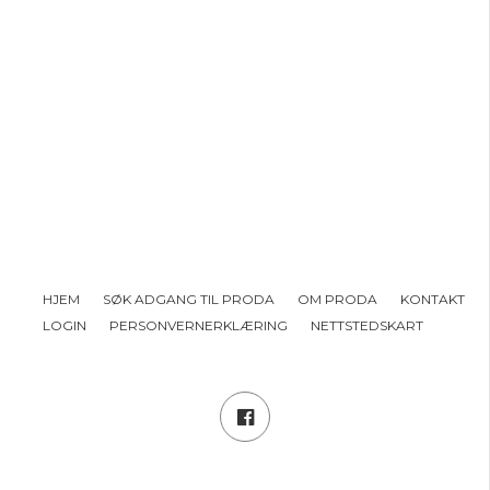
HJEM
SØK ADGANG TIL PRODA
OM PRODA
KONTAKT
LOGIN
PERSONVERNERKLÆRING
NETTSTEDSKART