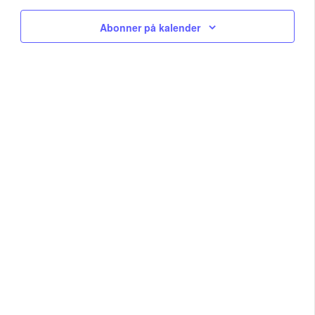
Na
and
Abonner på kalender
View
Navig