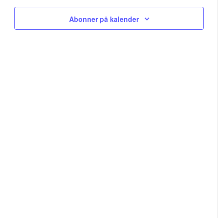
Na
and
Abonner på kalender
View
Navig