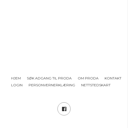
HJEM
SØK ADGANG TIL PRODA
OM PRODA
KONTAKT
LOGIN
PERSONVERNERKLÆRING
NETTSTEDSKART