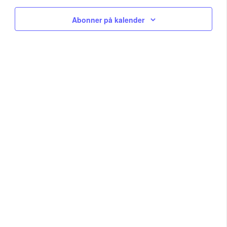
Na
and
Abonner på kalender
View
Navig