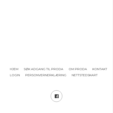
HJEM
SØK ADGANG TIL PRODA
OM PRODA
KONTAKT
LOGIN
PERSONVERNERKLÆRING
NETTSTEDSKART