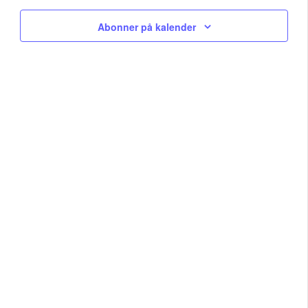
Na
and
Abonner på kalender
View
Navig