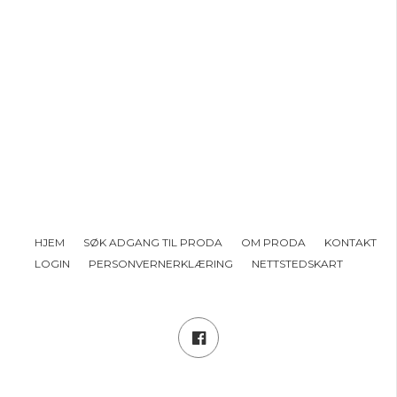
HJEM
SØK ADGANG TIL PRODA
OM PRODA
KONTAKT
LOGIN
PERSONVERNERKLÆRING
NETTSTEDSKART