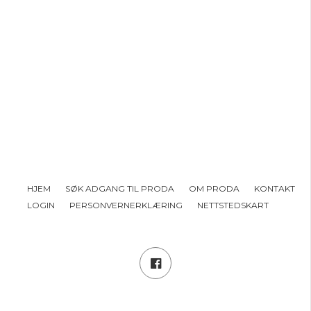
HJEM
SØK ADGANG TIL PRODA
OM PRODA
KONTAKT
LOGIN
PERSONVERNERKLÆRING
NETTSTEDSKART