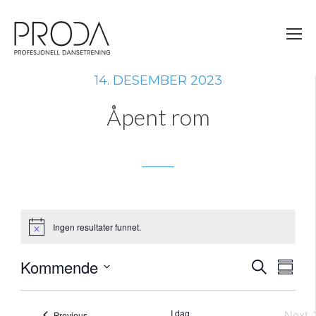
Gå
til
sidens
hovedinnhold
14. DESEMBER 2023
Åpent rom
Ingen resultater funnet.
Merknad
Kommende
Arra
Ar
Søk
Summa
Select
Vi
Sear
date.
I dag
Next
Arrangementer
Previous