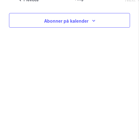
Na
Arr
and
Abonner på kalender
View
Navig