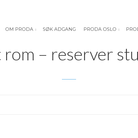
OM PRODA
SØK ADGANG
PRODA OSLO
PRO
vis submeny for “Om PRODA”
vis submeny
19. MAI 2024
 rom – reserver stu