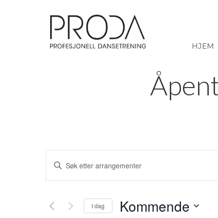
Gå
til
sidens
hovedinnhold
HJEM
Åpent
Arrangementer
Skriv
Search
inn
søkeord.
Kommende
and
I dag
Søk