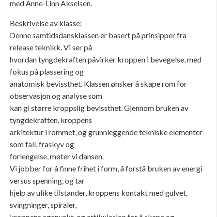
med Anne-Linn Akselsen.
Beskrivelse av klasse:
Denne samtidsdansklassen er basert på prinsipper fra
release teknikk. Vi ser på
hvordan tyngdekraften påvirker kroppen i bevegelse, med
fokus på plassering og
anatomisk bevissthet. Klassen ønsker å skape rom for
observasjon og analyse som
kan gi større kroppslig bevissthet. Gjennom bruken av
tyngdekraften, kroppens
arkitektur i rommet, og grunnleggende tekniske elementer
som fall, fraskyv og
forlengelse, møter vi dansen.
Vi jobber for å finne frihet i form, å forstå bruken av energi
versus spenning, og tar
hjelp av ulike tilstander, kroppens kontakt med gulvet,
svingninger, spiraler,
kroppens egenvekt, og artikulasjon for å skape og