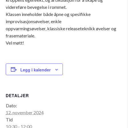
videreføre bevegelse i rommet.
Klassen inneholder både åpne og spesifikke
improvisasjonsøvelser, enkle
oppvarmingsøvelser, klassiske releaseteknikk øvelser og
frasemateriale.
Vel møtt!
Legg i kalender
DETALJER
Dato:
12. november 2024
Tid
10:30 - 12:00