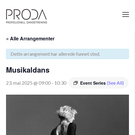
Gå
til
sidens
hovedinnhold
« Alle Arrangementer
Dette arrangement har allerede funnet sted.
Musikaldans
23. mai 2025 @ 09:00
-
10:30
Event Series
(See All)