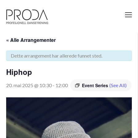
Gå
til
sidens
hovedinnhold
« Alle Arrangementer
Dette arrangement har allerede funnet sted.
Hiphop
20. mai 2025 @ 10:30
-
12:00
Event Series
(See All)