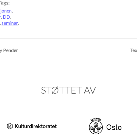
Tags:
jonen
,
r
,
DD
,
,
seminar
,
y Pender
Tex
STØTTET AV