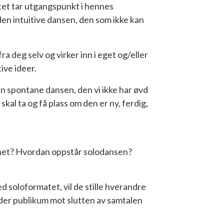
ptet tar utgangspunkt i hennes
den intuitive dansen, den som ikke kan
 deg selv og virker inn i eget og/eller
ive ideer.
en spontane dansen, den vi ikke har øvd
kal ta og få plass om den er ny, ferdig,
dighet? Hvordan oppstår solodansen?
 soloformatet, vil de stille hverandre
 der publikum mot slutten av samtalen