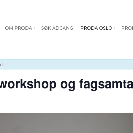
OM PRODA
SØK ADGANG
PRODA OSLO
PRO
vis submeny for “Om PRODA”
vis submeny
d.
 workshop og fagsamta