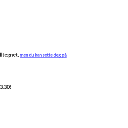
lltegnet,
men du kan sette deg på
13.30!