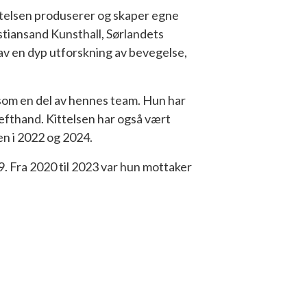
ttelsen produserer og skaper egne
istiansand Kunsthall, Sørlandets
 en dyp utforskning av bevegelse,
 som en del av hennes team. Hun har
efthand. Kittelsen har også vært
n i 2022 og 2024.
9. Fra 2020 til 2023 var hun mottaker