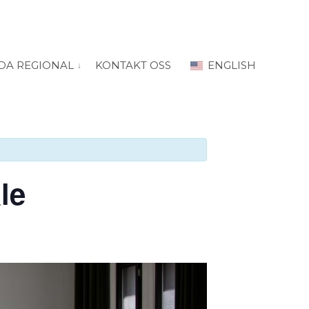
DA REGIONAL
KONTAKT OSS
ENGLISH
 for “PRODA Oslo”
vis submeny for “PRODA Regional”
le