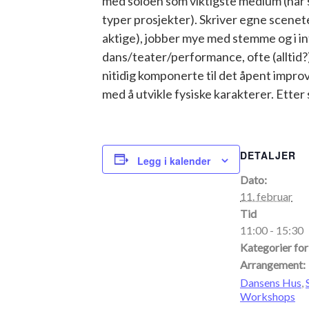
med soloen som viktigste medium (har sk
typer prosjekter). Skriver egne scenet
aktige), jobber mye med stemme og i in
dans/teater/performance, ofte (alltid?
nitidig komponerte til det åpent impro
med å utvikle fysiske karakterer. Etter 
DETALJER
Legg i kalender
Dato:
11. februar
Tid
11:00 - 15:30
Kategorier for
Arrangement:
Dansens Hus
,
Workshops