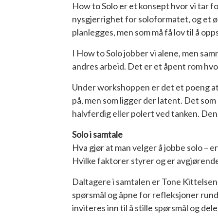
How to Solo
er et konsept hvor vi tar 
nysgjerrighet for soloformatet, og et ø
planlegges, men som må få lov til å oppst
I
How to Solo
jobber vi alene, men samm
andres arbeid. Det er et åpent rom hvor
Under workshoppen er det et poeng at vi
på, men som ligger der latent. Det som k
halvferdig eller polert ved tanken. Den
Solo i samtale
Hva gjør at man velger å jobbe solo – 
Hvilke faktorer styrer og er avgjørende
Daltagere i samtalen er Tone Kittelsen
spørsmål og åpne for refleksjoner rund
inviteres inn til å stille spørsmål og de