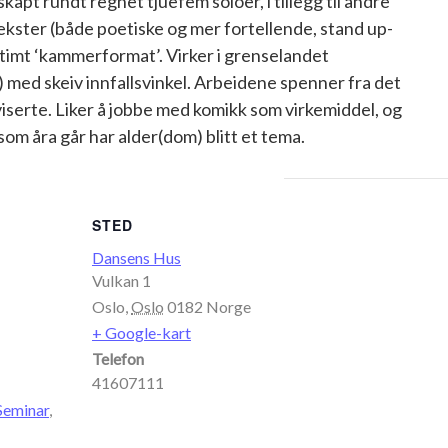
apt rundt regnet tjuefem soloer, i tillegg til andre
ekster (både poetiske og mer fortellende, stand up-
timt ‘kammerformat’. Virker i grenselandet
) med skeiv innfallsvinkel. Arbeidene spenner fra det
viserte. Liker å jobbe med komikk som virkemiddel, og
som åra går har alder(dom) blitt et tema.
STED
Dansens Hus
Vulkan 1
Oslo
,
Oslo
0182
Norge
+ Google-kart
Telefon
41607111
Seminar
,