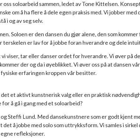
for oss soloarbeid sammen, ledet av Tone Kittelsen. Konse
nske om å ha flere å dele egen praksis med. Vi jobber med 
å i og av seg selv.
en. Soloen er den dansen du gjør alene, den som kommer fra
 terskelen er lav for å jobbe foran hverandre og dele intuit
 viser, tar eller danser ordet for hverandre. Vi øver på d
ommer der og da i øyeblikket. Vi øver oss på at dansen vår s
 fysiske erfaringen kroppen vår besitter.
er det et aktivt kunstnerisk valg eller en praktisk nødven
 for å gå i gang med et soloarbeid?
 og Steffi Lund. Med dansekunstnere som er godt kjent med
t det å jobbe med solo som uttrykksform. Vi samles i sirkel
le egne refleksjoner.