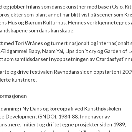
 og jobber frilans som dansekunstner med base i Oslo. Ki
 prosjekter som blant annet har blitt vist på scener som Kr
s Hus og Bærum Kulturhus. Hennes verk kjennetegnes av
 landskapene som dans kan skape.
tt med Tori Wrånes og turnert nasjonalt og internasjonalt
, Ældgammel Baby, Naam Yai, Lips don´t cry og Garden of L
t som samtidsdanser i nyoppsetningen av Czardasfystinne
tarte og drive festivalen Ravnedans siden oppstarten i 200
lerte kunstnere.
nformasjonen
eutdanning i Ny Dans og koreografi ved Kunsthøyskolen
nce Development (SNDO), 1984-88. Innehaver av
nstnere. Initiert og driftet egne prosjekter siden 1989,