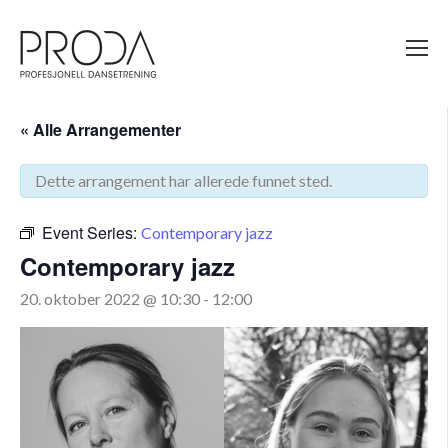
Gå
til
sidens
hovedinnhold
« Alle Arrangementer
Dette arrangement har allerede funnet sted.
Event Series:
Contemporary jazz
Contemporary jazz
20. oktober 2022 @ 10:30
-
12:00