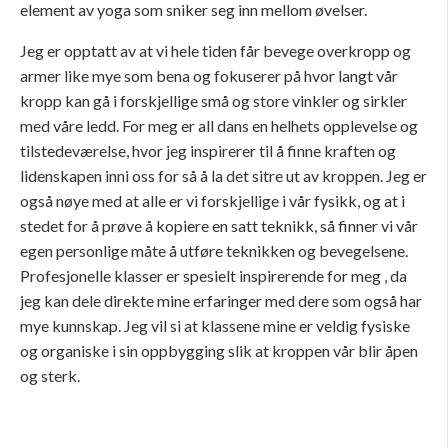
element av yoga som sniker seg inn mellom øvelser.
Jeg er opptatt av at vi hele tiden får bevege overkropp og
armer like mye som bena og fokuserer på hvor langt vår
kropp kan gå i forskjellige små og store vinkler og sirkler
med våre ledd. For meg er all dans en helhets opplevelse og
tilstedeværelse, hvor jeg inspirerer til å finne kraften og
lidenskapen inni oss for så å la det sitre ut av kroppen. Jeg er
også nøye med at alle er vi forskjellige i vår fysikk, og at i
stedet for å prøve å kopiere en satt teknikk, så finner vi vår
egen personlige måte å utføre teknikken og bevegelsene.
Profesjonelle klasser er spesielt inspirerende for meg , da
jeg kan dele direkte mine erfaringer med dere som også har
mye kunnskap. Jeg vil si at klassene mine er veldig fysiske
og organiske i sin oppbygging slik at kroppen vår blir åpen
og sterk.