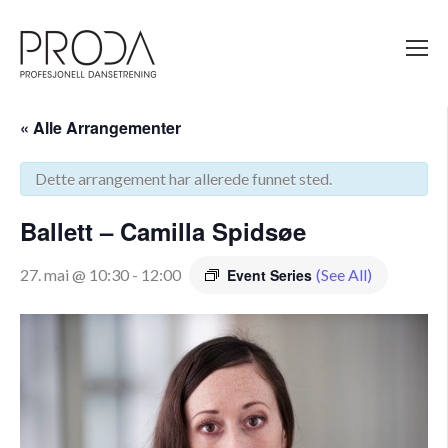
Gå
til
sidens
hovedinnhold
« Alle Arrangementer
Dette arrangement har allerede funnet sted.
Ballett – Camilla Spidsøe
27. mai @ 10:30
-
12:00
Event Series
(See All)