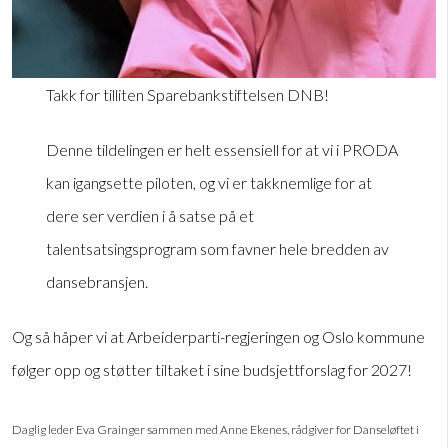
Takk for tilliten Sparebankstiftelsen DNB!
Denne tildelingen er helt essensiell for at vi i PRODA
kan igangsette piloten, og vi er takknemlige for at
dere ser verdien i å satse på et
talentsatsingsprogram som favner hele bredden av
dansebransjen.
Og så håper vi at Arbeiderparti-regjeringen og Oslo kommune
følger opp og støtter tiltaket i sine budsjettforslag for 2027!
Daglig leder Eva Grainger sammen med Anne Ekenes, rådgiver for Danseløftet i