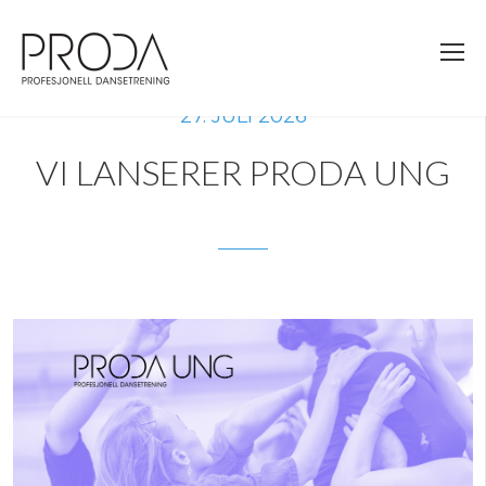
Gå
til
sidens
hovedinnhold
27. JULI 2026
VI LANSERER PRODA UNG