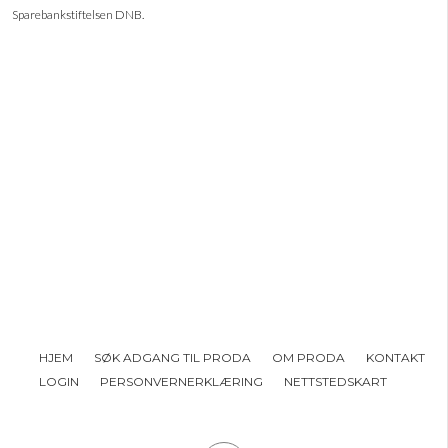
Sparebankstiftelsen DNB.
HJEM
SØK ADGANG TIL PRODA
OM PRODA
KONTAKT
LOGIN
PERSONVERNERKLÆRING
NETTSTEDSKART