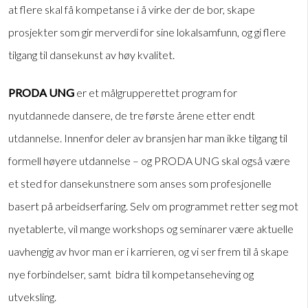
at flere skal få kompetanse i å virke der de bor, skape
prosjekter som gir merverdi for sine lokalsamfunn, og gi flere
tilgang til dansekunst av høy kvalitet.
PRODA UNG
er et målgrupperettet program for
nyutdannede dansere, de tre første årene etter endt
utdannelse. Innenfor deler av bransjen har man ikke tilgang til
formell høyere utdannelse – og PRODA UNG skal også være
et sted for dansekunstnere som anses som profesjonelle
basert på arbeidserfaring. Selv om programmet retter seg mot
nyetablerte, vil mange workshops og seminarer være aktuelle
uavhengig av hvor man er i karrieren, og vi ser frem til å skape
nye forbindelser, samt bidra til kompetanseheving og
utveksling.