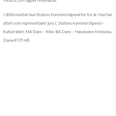
«Teatro La Fragua» i Honduras.
I 2006 mottok hun Statens Kunstnerstipend for tre år. Hun har
sittet som representant/ jury i; Statens kunstnerstipend –
Kulturrådet, MA Dans – Khio, BA Dans – Høyskolen Kristiania,
DanseFOT mfl.