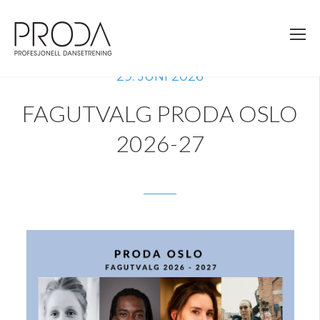
Gå
til
sidens
hovedinnhold
29. JUNI 2026
FAGUTVALG PRODA OSLO
2026-27