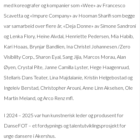
med koreografer og kompanier som «Wee» av Francesco
Scavetta og «Impure Company» av Hooman Sharifi som begge
var samarbeid over flere år, «Deja Donne» av Simone Sandroni
og Lenka Flory, Heine Alvdal, Henriette Pedersen, Mia Habib,
Kari Hoaas, Brynjar Bandlien, Ina Christel Johannesen /Zero
Visibility Corp., Sharon Eyal, Sang Jijia, Marcos Morau, Alan
Øyen, Crystal Pite, Janne Camilla Lyster, Hege Haagenruud,
Stellaris Dans Teater, Lina Majdalanie, Kristin Helgebostad og
Ingeleiv Berstad, Christopher Arouni, Anne Linn Akselsen, Ole
Martin Meland, og Arco Renz mfl.
I 2024 – 2025 var hun kunstnerisk leder og produsent for
DanseFOT – et fordypnings og talentutviklingsprosjekt for
unge dansere i Akershus.