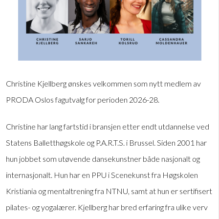
Christine Kjellberg ønskes velkommen som nytt medlem av
PRODA Oslos fagutvalg for perioden 2026-28.
Christine har lang fartstid i bransjen etter endt utdannelse ved
Statens Balletthøgskole og P.A.R.T.S. i Brussel. Siden 2001 har
hun jobbet som utøvende dansekunstner både nasjonalt og
internasjonalt. Hun har en PPU i Scenekunst fra Høgskolen
Kristiania og mentaltrening fra NTNU, samt at hun er sertifisert
pilates- og yogalærer. Kjellberg har bred erfaring fra ulike verv