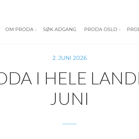
OM PRODA
SØK ADGANG
PRODA OSLO
PRO
vis submeny for “Om PRODA”
vis submeny
2. JUNI 2026
ODA I HELE LANDE
JUNI