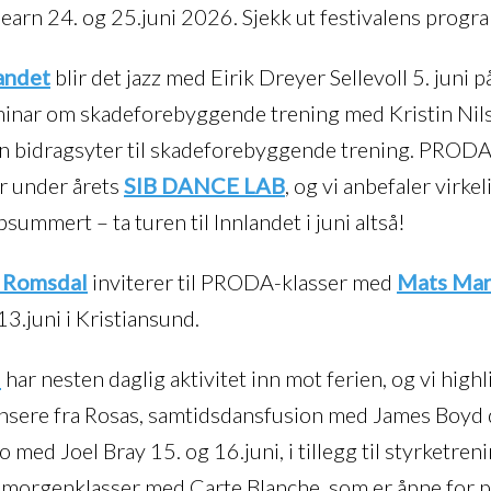
earn 24. og 25.juni 2026. Sjekk ut festivalens prog
andet
blir det jazz med Eirik Dreyer Sellevoll 5. juni 
seminar om skadeforebyggende trening med Kristin Ni
en bidragsyter til skadeforebyggende trening. PRODA
r under årets
SIB DANCE LAB
, og vi anbefaler virkel
ummert – ta turen til Innlandet i juni altså!
 Romsdal
inviterer til PRODA-klasser med
Mats Mar
13.juni i Kristiansund.
d
har nesten daglig aktivitet inn mot ferien, og vi highl
ere fra Rosas, samtidsdansfusion med James Boyd d
med Joel Bray 15. og 16.juni, i tillegg til styrketre
 morgenklasser med Carte Blanche, som er åpne for p