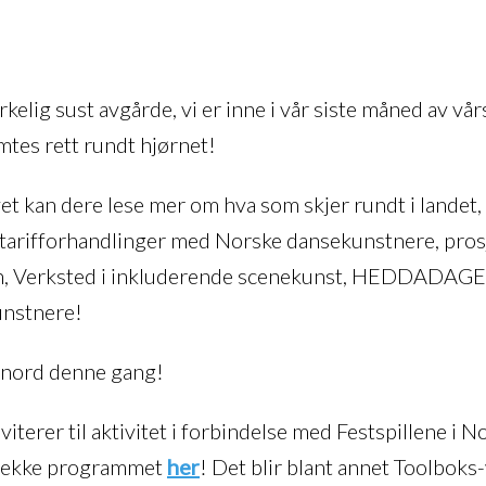
kelig sust avgårde, vi er inne i vår siste måned av vå
tes rett rundt hjørnet!
vet kan dere lese mer om hva som skjer rundt i lande
, tarifforhandlinger med Norske dansekunstnere, pro
en, Verksted i inkluderende scenekunst, HEDDADAG
unstnere!
i nord denne gang!
viterer til aktivitet i forbindelse med Festspillene i 
sjekke programmet
her
! Det blir blant annet Toolbo