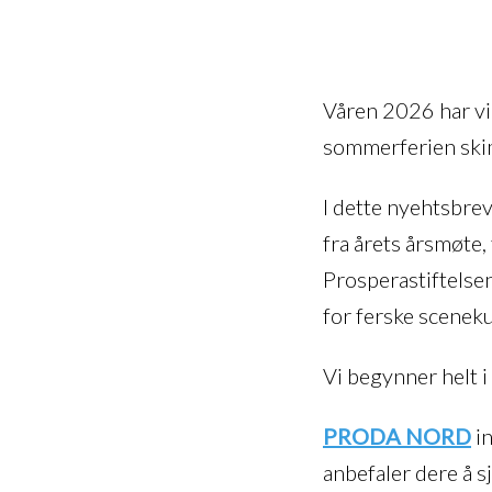
Våren 2026 har vir
sommerferien skim
I dette nyehtsbre
fra årets årsmøte
Prosperastiftels
for ferske scenek
Vi begynner helt 
PRODA NORD
in
anbefaler dere å 