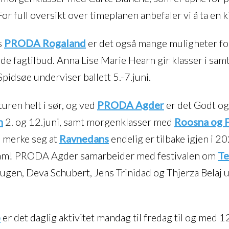
r full oversikt over timeplanen anbefaler vi å ta en 
s
PRODA Rogaland
er det også mange muligheter fo
 fagtilbud. Anna Lise Marie Hearn gir klasser i samt
Spidsøe underviser ballett 5.-7.juni.
turen helt i sør, og ved
PRODA Agder
er det Godt o
n
2. og 12.juni, samt morgenklasser med
Roosna og 
 å merke seg at
Ravnedans
endelig er tilbake igjen i 2
ram! PRODA Agder samarbeider med festivalen om
Te
gen, Deva Schubert, Jens Trinidad og Thjerza Belaj 
o
er det daglig aktivitet mandag til fredag til og med 12