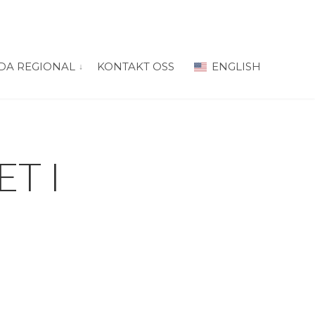
DA REGIONAL
KONTAKT OSS
ENGLISH
 for “PRODA Oslo”
vis submeny for “PRODA Regional”
T I