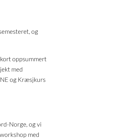
rsemesteret, og
t, kort oppsummert
sjekt med
ENE og Kræsjkurs
Nord-Norge, og vi
ks-workshop med