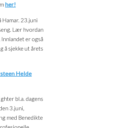
ram
her!
på Hamar. 23.juni
lseng. Lær hvordan
 Innlandet er også
ig å sjekke ut årets
steen Helde
ighter bl.a. dagens
en 3.juni,
ning med Benedikte
rofesjonelle