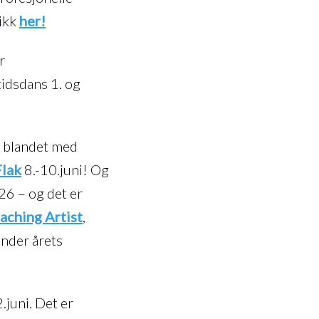
kikk
her!
r
idsdans 1. og
g blandet med
Flak
8.-10.juni! Og
026 – og det er
aching Artist
,
under årets
.juni. Det er