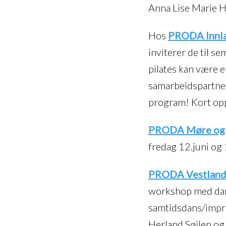
Anna Lise Marie H
Hos
PRODA Innl
inviterer de til 
pilates kan være 
samarbeidspartne
program! Kort opps
PRODA Møre og
fredag 12.juni og 
PRODA Vestlan
workshop med dans
samtidsdans/impro 
Herland Søilen og