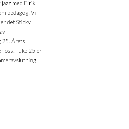
 jazz med Eirik
som pedagog. Vi
er det Sticky
 av
g 25. Årets
r oss! I uke 25 er
mmeravslutning