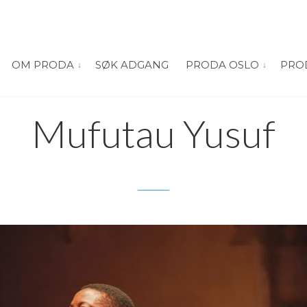
OM PRODA
SØK ADGANG
PRODA OSLO
PRO
vis submeny for “Om PRODA”
vis submeny
Mufutau Yusuf