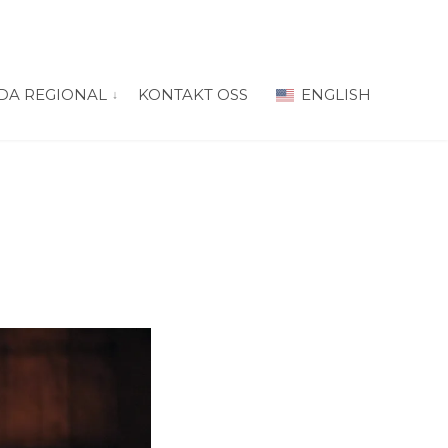
DA REGIONAL
KONTAKT OSS
ENGLISH
 for “PRODA Oslo”
vis submeny for “PRODA Regional”