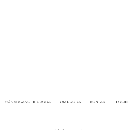
SØK ADGANG TIL PRODA
OM PRODA
KONTAKT
LOGIN