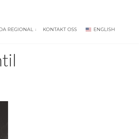
DA REGIONAL
KONTAKT OSS
ENGLISH
 for “PRODA Oslo”
vis submeny for “PRODA Regional”
il