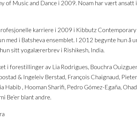
 of Music and Dance i 2009. Noam har vært ansatt i
profesjonelle karriere i 2009 i Kibbutz Contempora
hun med i Batsheva ensemblet. I 2012 begynte hun å u
un sitt yogalærerbrev i Rishikesh, India.
 i forestillinger av Lia Rodrigues, Bouchra Ouizguen
bostad & Ingeleiv Berstad, François Chaignaud, Piete
ia Habib , Hooman Sharifi, Pedro Gómez-Egaña, Ohad
mi Be’er blant andre.
ra