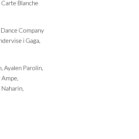
 Carte Blanche
ry Dance Company
ndervise i Gaga,
, Ayalen Parolin,
r Ampe,
 Naharin,