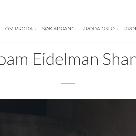
OM PRODA
SØK ADGANG
PRODA OSLO
PRO
vis submeny for “Om PRODA”
vis submeny
oam Eidelman Shant