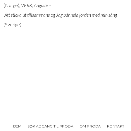
(Norge),
VERK, Angulär –
Att sticka ut tillsammans
og
Jag bär hela jorden med min sång
(Sverige)
HJEM
SØK ADGANG TIL PRODA
OM PRODA
KONTAKT