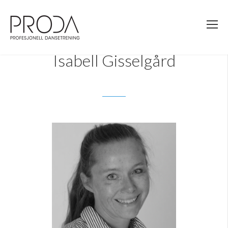
Gå
til
sidens
hovedinnhold
Isabell Gisselgård