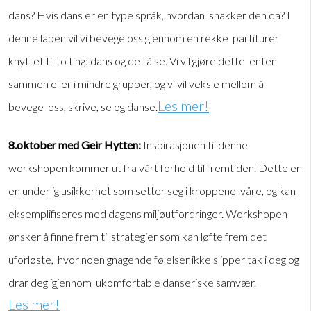
dans? Hvis dans er en type språk, hvordan snakker den da? I
denne laben vil vi bevege oss gjennom en rekke partiturer
knyttet til to ting: dans og det å se. Vi vil gjøre dette enten
sammen eller i mindre grupper, og vi vil veksle mellom å
Les mer!
bevege oss, skrive, se og danse.
8.oktober med Geir Hytten:
Inspirasjonen til denne
workshopen kommer ut fra vårt forhold til fremtiden. Dette er
en underlig usikkerhet som setter seg i kroppene våre, og kan
eksemplifiseres med dagens miljøutfordringer. Workshopen
ønsker å finne frem til strategier som kan løfte frem det
uforløste, hvor noen gnagende følelser ikke slipper tak i deg og
drar deg igjennom ukomfortable danseriske samvær.
Les mer!